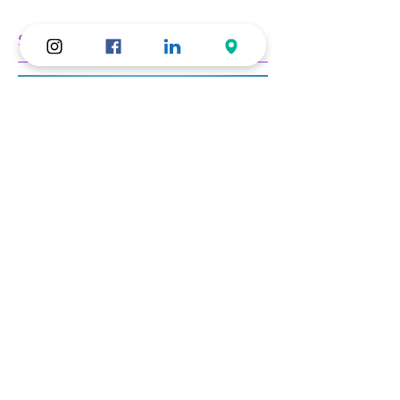
Séance d'EFT
Libérez vos blocages en toute
confidentialité ! Ici, vous vous
concentrez sur vos propres émotions